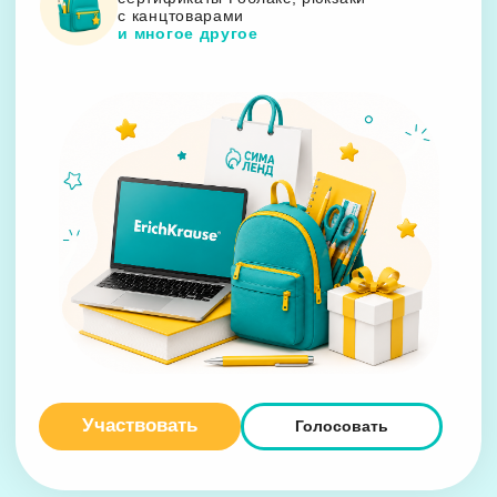
ТРЦ VEER Mall, пр-кт Космонавтов, 108д
Ревда:
ТЦ DOM, ул. Российская, 21
Нижний Тагил:
ТЦ Депо, Свердловское шоссе, 31
Политика конфиденциальности