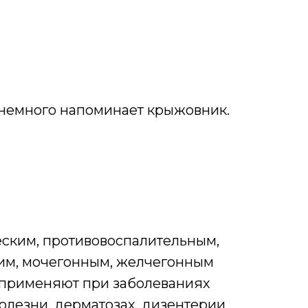
и немного напоминает крыжовник.
ским, противовоспалительным,
им, мочегонным, желчегонным
х применяют при заболеваниях
олезни, дерматозах, дизентерии