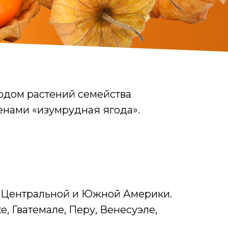
одом растений семейства
енами «изумрудная ягода».
з Центральной и Южной Америки.
е, Гватемале, Перу, Венесуэле,