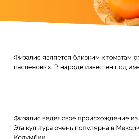
Физалис является близким к томатам р
пасленовых. В народе известен под им
Физалис ведет свое происхождение и
Эта культура очень популярна в Мексик
Колумбии.