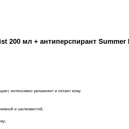
st 200 мл + антиперспирант Summer P
ает, интенсивно увлажняет и питает кожу.
 нежной и шелковистой;
жу;